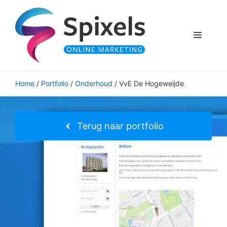
Ga
naar
de
Menu
inhoud
Home
/
Portfolio
/
Onderhoud
/
VvE De Hogeweijde
Terug naar portfolio