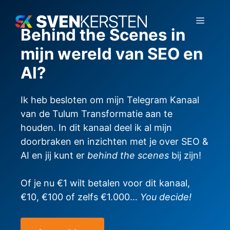
Ga
naar
Menu
Behind the Scenes in
de
inhoud
mijn wereld van SEO en
AI?
Ik heb besloten om mijn Telegram Kanaal
van de Tulum Transformatie aan te
houden. In dit kanaal deel ik al mijn
doorbraken en inzichten met je over SEO &
AI en jij kunt er
behind the scenes
bij zijn!
Of je nu €1 wilt betalen voor dit kanaal,
€10, €100 of zelfs €1.000…
You decide!