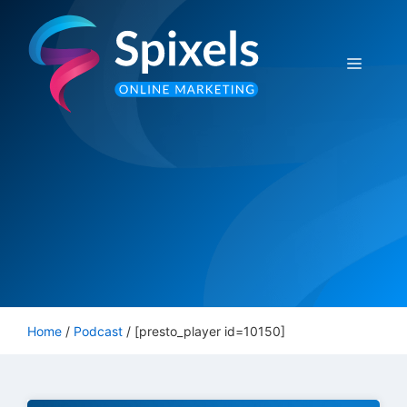
Ga
naar
de
Menu
inhoud
Home
/
Podcast
/
[presto_player id=10150]