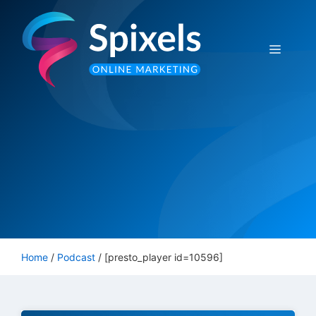
Ga
naar
de
Menu
inhoud
Home
/
Podcast
/
[presto_player id=10596]