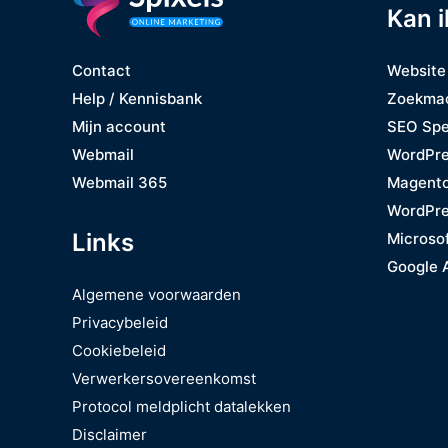
Kan i
Website
Contact
Zoekmac
Help / Kennisbank
SEO Spe
Mijn account
WordPre
Webmail
Magent
Webmail 365
WordPre
Links
Microso
Google 
Algemene voorwaarden
Privacybeleid
Cookiebeleid
Verwerkersovereenkomst
Protocol meldplicht datalekken
Disclaimer