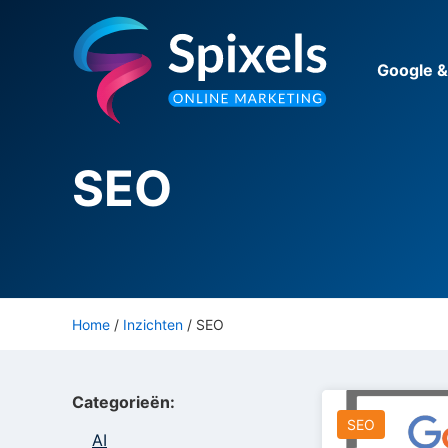
Ga
naar
de
Google 
inhoud
SEO
Home
/
Inzichten
/
SEO
Categorieën:
SEO
AI