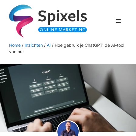
Ga
naar
de
Menu
inhoud
Home
/
Inzichten
/
AI
/
Hoe gebruik je ChatGPT: dé AI-tool
van nu!