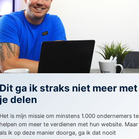
Sven Kersten
Zit je vast met je online gr
niet van de grond? Al meer 
ondernemers met het behal
gebruik te maken van SEO, 
webdesign. Het is mijn mi
Dit ga ik straks niet meer met
met elkaar te verbinden vi
je delen
je niet alleen maar inspira
stappen zetten door het vo
Het is mijn missie om minstens 1.000 ondernemers te
webinars, online marketing
helpen om meer te verdienen met hun website. Maar
als ik op deze manier doorga, ga ik dat nooit
Probeer dan de Spixels C