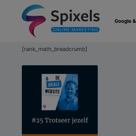
Ga
naar
de
Google 
inhoud
[rank_math_breadcrumb]