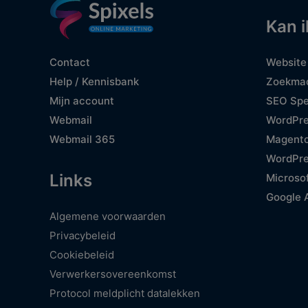
Kan i
Website
Contact
Zoekmac
Help / Kennisbank
SEO Spe
Mijn account
WordPre
Webmail
Magent
Webmail 365
WordPre
Links
Microso
Google 
Algemene voorwaarden
Privacybeleid
Cookiebeleid
Verwerkersovereenkomst
Protocol meldplicht datalekken