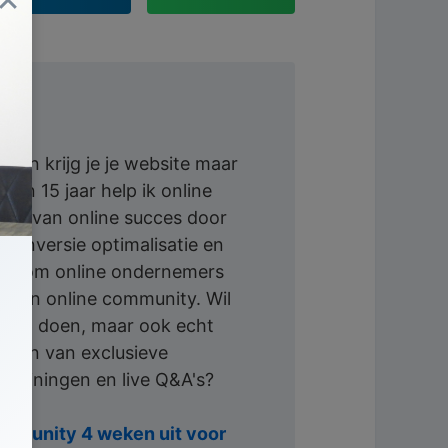
oei en krijg je je website maar
dan 15 jaar help ik online
en van online succes door
conversie optimalisatie en
ssie om online ondernemers
a mijn online community. Wil
tie op doen, maar ook echt
lgen van exclusieve
 trainingen en live Q&A's?
ommunity 4 weken uit voor