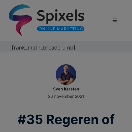
Ga
naar
de
Menu
inhoud
[rank_math_breadcrumb]
Sven Kersten
26 november 2021
#35 Regeren of