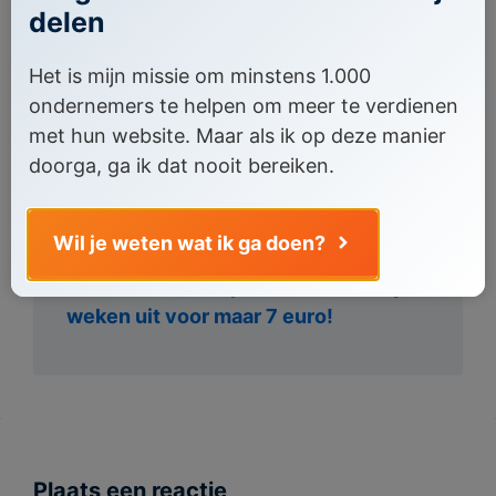
delen
webdesign. Het is mijn missie om
online ondernemers met elkaar te
Het is mijn missie om minstens 1.000
verbinden via mijn online community.
ondernemers te helpen om meer te verdienen
Wil je niet alleen maar inspiratie op
met hun website. Maar als ik op deze manier
doen, maar ook echt stappen zetten
doorga, ga ik dat nooit bereiken.
door het volgen van exclusieve
webinars, online marketing trainingen
en live Q&A's?
Wil je weten wat ik ga doen?
Probeer dan de Spixels Community 4
weken uit voor maar 7 euro!
Plaats een reactie