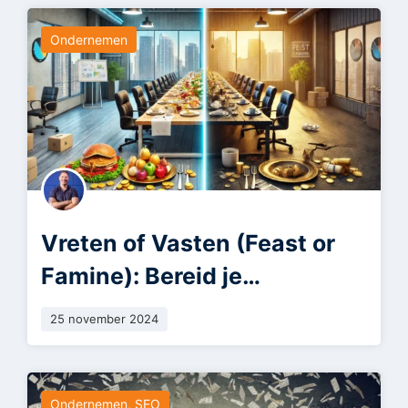
Ondernemen
Vreten of Vasten (Feast or
Famine): Bereid je
onderneming voor op de
25 november 2024
achtbaan van ondernemen
Ondernemen
,
SEO