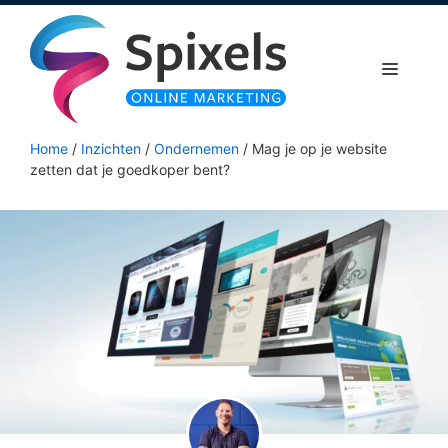
Ga
naar
de
Menu
inhoud
Home
/
Inzichten
/
Ondernemen
/
Mag je op je website
zetten dat je goedkoper bent?