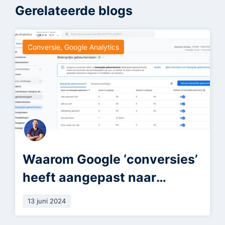
Gerelateerde blogs
Conversie
,
Google Analytics
Waarom Google ‘conversies’
heeft aangepast naar
‘belangrijke gebeurtenissen’
13 juni 2024
in Google Analytics