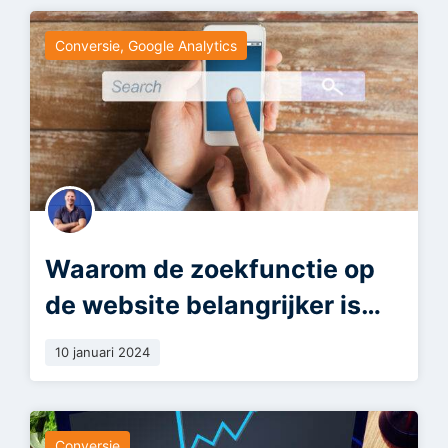
Conversie
,
Google Analytics
Waarom de zoekfunctie op
de website belangrijker is
dan je denkt
10 januari 2024
Conversie