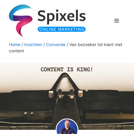
Ga
naar
de
Menu
inhoud
Home
/
Inzichten
/
Conversie
/
Van bezoeker tot klant met
content