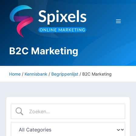
Ga
naar
de
Menu
inhoud
B2C Marketing
Home
/
Kennisbank
/
Begrippenlijst
/
B2C Marketing