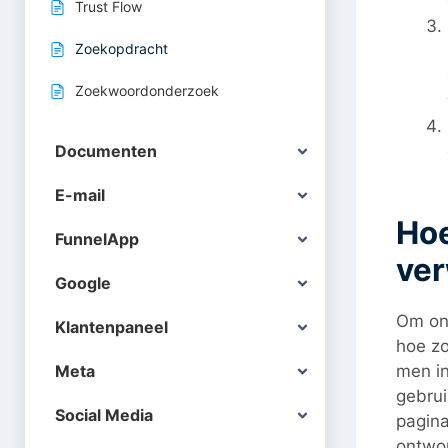
Trust Flow
Zoekopdracht
Zoekwoordonderzoek
Documenten
E-mail
Ho
FunnelApp
ve
Google
Om onz
Klantenpaneel
hoe z
men in
Meta
gebru
Social Media
pagina
ontwor