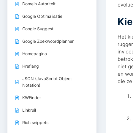
Domein Autoriteit
evolue
Google Optimalisatie
Kie
Google Suggest
Het ki
Google Zoekwoordplanner
ruggen
invloe
Homepagina
betrok
niet g
Hreflang
en wor
JSON (JavaScript Object
die ze
Notation)
KWFinder
Linkruil
Rich snippets