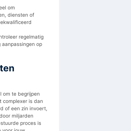
ieel om
en, diensten of
ekwalificeerd
ntroleer regelmatig
g aanpassingen op
ten
l om te begrijpen
 complexer is dan
 of een zin invoert,
oor miljarden
estuurde proces is
n voor jouw