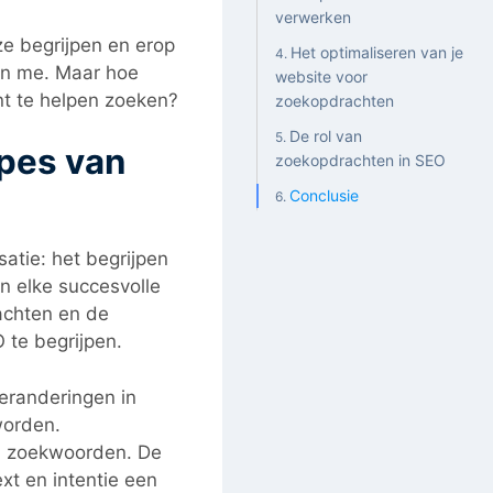
verwerken
e begrijpen en erop
Het optimaliseren van je
en me. Maar hoe
website voor
nt te helpen zoeken?
zoekopdrachten
De rol van
ipes van
zoekopdrachten in SEO
Conclusie
atie: het begrijpen
n elke succesvolle
achten en de
 te begrijpen.
veranderingen in
worden.
an zoekwoorden. De
xt en intentie een