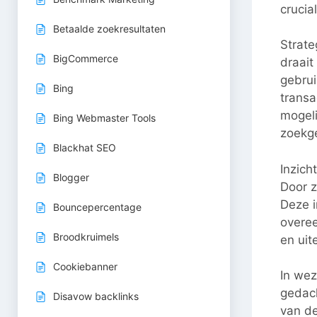
crucia
Betaalde zoekresultaten
Strate
BigCommerce
draait
gebrui
Bing
transa
mogeli
Bing Webmaster Tools
zoekge
Blackhat SEO
Inzich
Blogger
Door z
Deze i
Bouncepercentage
overe
Broodkruimels
en uit
Cookiebanner
In wez
gedach
Disavow backlinks
van de