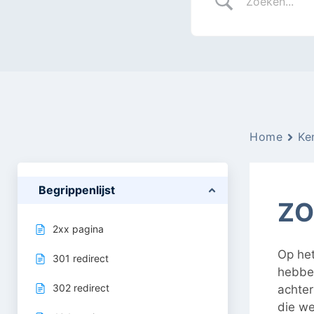
Home
Ke
Begrippenlijst
Z
2xx pagina
Op het
301 redirect
hebben
302 redirect
achte
die w