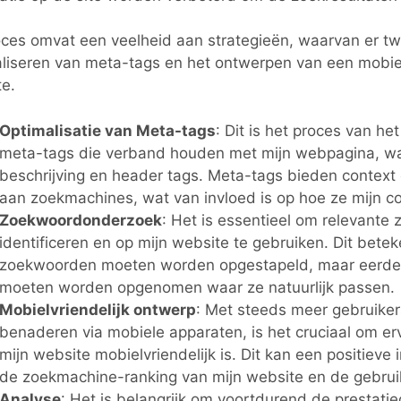
oces omvat een veelheid aan strategieën, waarvan er twe
liseren van meta-tags en het ontwerpen van een mobiel
e.
Optimalisatie van Meta-tags
: Dit is het proces van he
meta-tags die verband houden met mijn webpagina, waa
beschrijving en header tags. Meta-tags bieden context 
aan zoekmachines, wat van invloed is op hoe ze mijn c
Zoekwoordonderzoek
: Het is essentieel om relevante
identificeren en op mijn website te gebruiken. Dit betek
zoekwoorden moeten worden opgestapeld, maar eerder 
moeten worden opgenomen waar ze natuurlijk passen.
Mobielvriendelijk ontwerp
: Met steeds meer gebruiker
benaderen via mobiele apparaten, is het cruciaal om er
mijn website mobielvriendelijk is. Dit kan een positieve
de zoekmachine-ranking van mijn website en de gebrui
Analyse
: Het is belangrijk om voortdurend de prestati