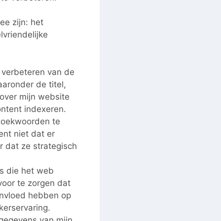
e zijn: het
vriendelijke
t verbeteren van de
ronder de titel,
over mijn website
ontent indexeren.
 zoekwoorden te
ent niet dat er
dat ze strategisch
s die het web
voor te zorgen dat
 invloed hebben op
kerservaring.
egegevens van mijn