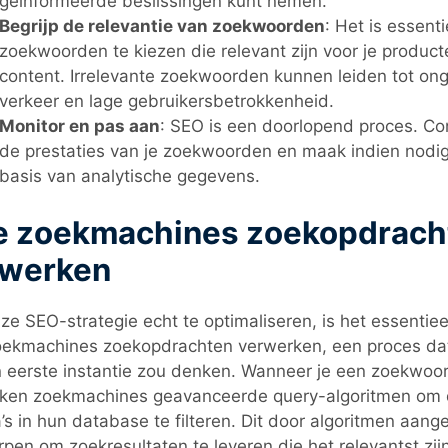
geïnformeerde beslissingen kunt nemen.
Begrijp de relevantie van zoekwoorden
: Het is essent
zoekwoorden te kiezen die relevant zijn voor je product
content. Irrelevante zoekwoorden kunnen leiden tot ong
verkeer en lage gebruikersbetrokkenheid.
Monitor en pas aan
: SEO is een doorlopend proces. Co
de prestaties van je zoekwoorden en maak indien nodi
basis van analytische gegevens.
e zoekmachines zoekopdrach
rwerken
e SEO-strategie echt te optimaliseren, is het essentiee
oekmachines zoekopdrachten verwerken, een proces dat
 eerste instantie zou denken. Wanneer je een zoekwoord
iken zoekmachines geavanceerde query-algoritmen om d
’s in hun database te filteren. Dit door algoritmen aang
pen om zoekresultaten te leveren die het relevantst zij