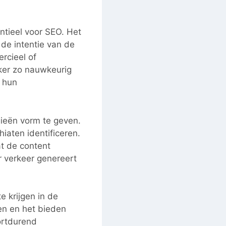
ntieel voor SEO. Het
 de intentie van de
rcieel of
iker zo nauwkeurig
, hun
gieën vorm te geven.
iaten identificeren.
at de content
 verkeer genereert
e krijgen in de
en en het bieden
ortdurend