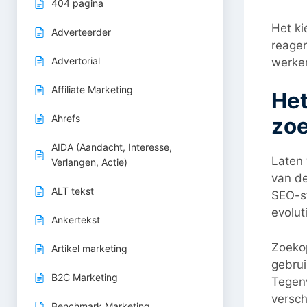
404 pagina
Het ki
Adverteerder
reager
Advertorial
werken
Affiliate Marketing
Het
Ahrefs
zo
AIDA (Aandacht, Interesse,
Laten 
Verlangen, Actie)
van de
ALT tekst
SEO-st
evolut
Ankertekst
Zoekop
Artikel marketing
gebru
B2C Marketing
Tegenw
versch
Benchmark Marketing