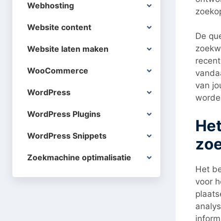
Webhosting
zoeko
Website content
De que
zoekwo
Website laten maken
recent
WooCommerce
vanda
van jo
WordPress
worde
WordPress Plugins
Het
WordPress Snippets
zo
Zoekmachine optimalisatie
Het be
voor h
plaats
analys
inform