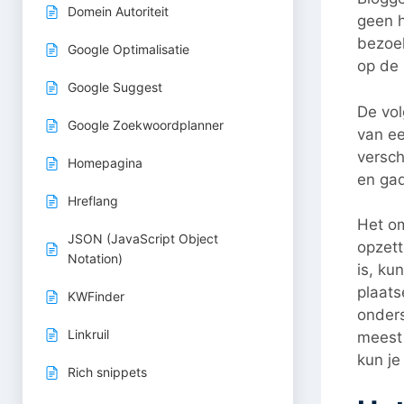
Domein Autoriteit
geen 
bezoek
Google Optimalisatie
op de 
Google Suggest
De vol
Google Zoekwoordplanner
van ee
versch
Homepagina
en gad
Hreflang
Het om
JSON (JavaScript Object
opzett
Notation)
is, ku
plaats
KWFinder
onders
Linkruil
meest 
kun je
Rich snippets