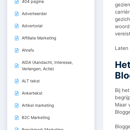
404 pagina
gezien
carriè
Adverteerder
gezich
Advertorial
woorde
vereist
Affiliate Marketing
Laten 
Ahrefs
Het
AIDA (Aandacht, Interesse,
Verlangen, Actie)
Blo
ALT tekst
Bij he
Ankertekst
begrij
Maar v
Artikel marketing
Blogge
B2C Marketing
Blogge
Benchmark Marketing