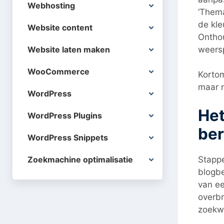
Webhosting
‘Thema
de kle
Website content
Onthou
weers
Website laten maken
WooCommerce
Kortom
maar m
WordPress
Het
WordPress Plugins
ber
WordPress Snippets
Stappe
Zoekmachine optimalisatie
blogbe
van ee
overbr
zoekw