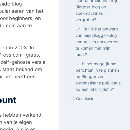
zichtbaarheid van mijn
ijde blog-
Blogger-blog op
pulariseren van het
zoekmachines
voor beginners, en
vergroten?
 domein aan te
Kan ik het ontwerp
van mijn Blogger-blog
aanpassen om overeen
ed in 2003. In
te komen met mijn
ress.com (gratis,
merk?
zelf-gehoste versie
Is het mogelijk om
s staat bekend om
berichten in te plannen
ar het heeft een
op Blogger voor
automatische publicatie
op een later tijdstip?
ount
Conclusie
ss hebben verkend,
n van je eigen
odig. Als je er