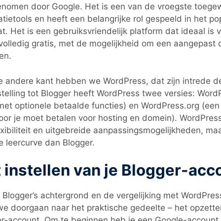
nomen door Google. Het is een van de vroegste toegew
atietools en heeft een belangrijke rol gespeeld in het po
t. Het is een gebruiksvriendelijk platform dat ideaal is 
 volledig gratis, met de mogelijkheid om een aangepast
en.
 andere kant hebben we WordPress, dat zijn intrede de
telling tot Blogger heeft WordPress twee versies: WordP
et optionele betaalde functies) en WordPress.org (een 
or je moet betalen voor hosting en domein). WordPres
lexibiliteit en uitgebreide aanpassingsmogelijkheden, ma
re leercurve dan Blogger.
 instellen van je Blogger-acc
Blogger’s achtergrond en de vergelijking met WordPre
we doorgaan naar het praktische gedeelte – het opzette
r-account. Om te beginnen heb je een Google-account n