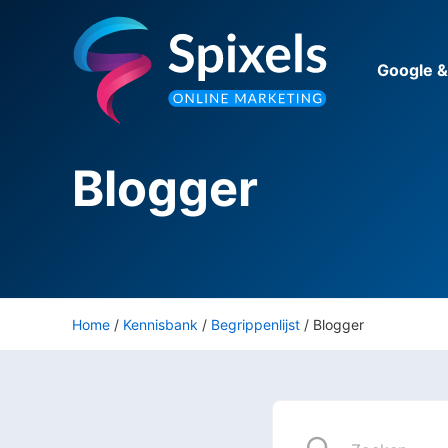
Ga
naar
de
Google 
inhoud
Blogger
Home
/
Kennisbank
/
Begrippenlijst
/
Blogger