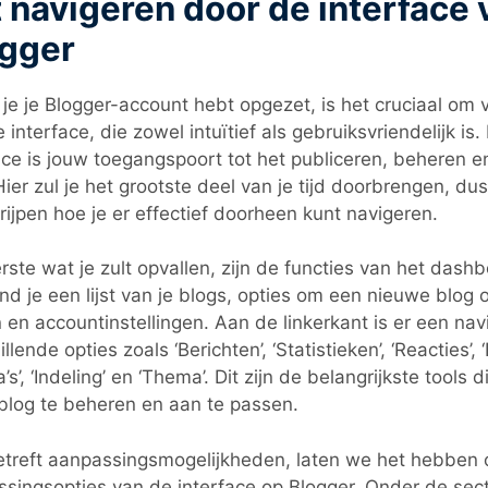
 navigeren door de interface 
gger
je je Blogger-account hebt opgezet, is het cruciaal om 
 interface, die zowel intuïtief als gebruiksvriendelijk is
ace is jouw toegangspoort tot het publiceren, beheren 
Hier zul je het grootste deel van je tijd doorbrengen, dus
rijpen hoe je er effectief doorheen kunt navigeren.
rste wat je zult opvallen, zijn de functies van het dash
ind je een lijst van je blogs, opties om een nieuwe blog o
en accountinstellingen. Aan de linkerkant is er een na
llende opties zoals ‘Berichten’, ‘Statistieken’, ‘Reacties’, 
’s’, ‘Indeling’ en ‘Thema’. Dit zijn de belangrijkste tools 
blog te beheren en aan te passen.
treft aanpassingsmogelijkheden, laten we het hebben 
singsopties van de interface op Blogger. Onder de secti