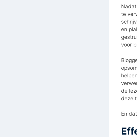
Nadat 
te ver
schrij
en pla
gestru
voor b
Blogge
opsomm
helpen
verwer
de lez
deze t
En dat
Eff