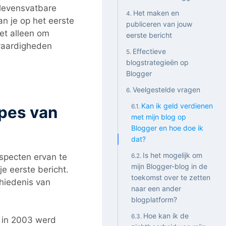
 levensvatbare
Het maken en
an je op het eerste
publiceren van jouw
iet alleen om
eerste bericht
 vaardigheden
Effectieve
blogstrategieën op
Blogger
Veelgestelde vragen
Kan ik geld verdienen
ipes van
met mijn blog op
Blogger en hoe doe ik
dat?
Is het mogelijk om
aspecten ervan te
mijn Blogger-blog in de
je eerste bericht.
toekomst over te zetten
chiedenis van
naar een ander
blogplatform?
Hoe kan ik de
t in 2003 werd