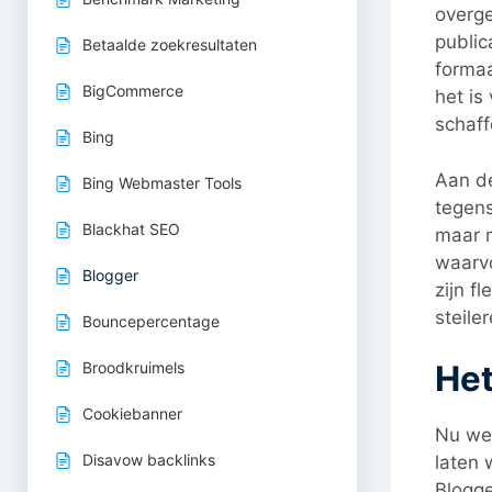
overge
public
Betaalde zoekresultaten
formaa
BigCommerce
het is
schaff
Bing
Aan de
Bing Webmaster Tools
tegens
Blackhat SEO
maar m
waarvo
Blogger
zijn f
steile
Bouncepercentage
Broodkruimels
Het
Cookiebanner
Nu we 
Disavow backlinks
laten 
Blogge