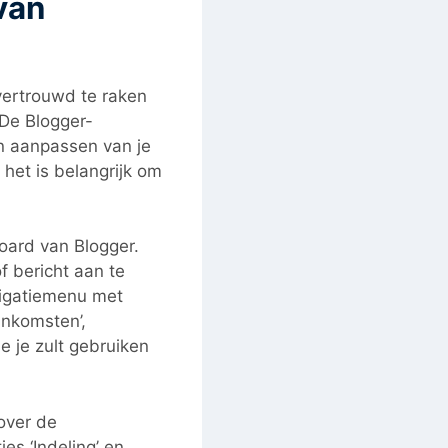
van
vertrouwd te raken
. De Blogger-
en aanpassen van je
 het is belangrijk om
board van Blogger.
f bericht aan te
vigatiemenu met
‘Inkomsten’,
die je zult gebruiken
over de
es ‘Indeling’ en