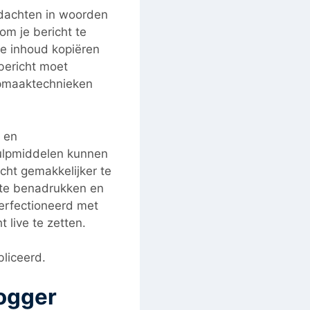
gedachten in woorden
om je bericht te
je inhoud kopiëren
 bericht moet
opmaaktechnieken
 en
hulpmiddelen kunnen
cht gemakkelijker te
n te benadrukken en
perfectioneerd met
t live te zetten.
bliceerd.
logger