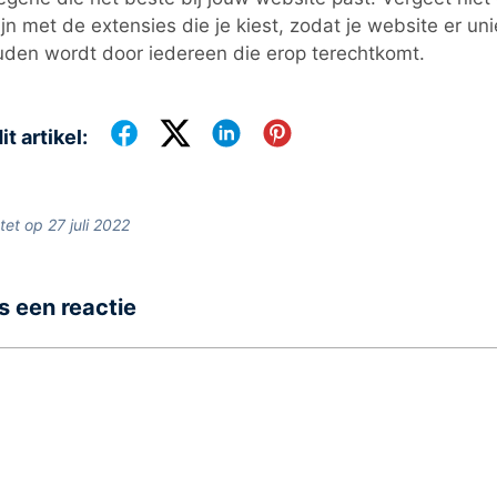
ijn met de extensies die je kiest, zodat je website er uni
den wordt door iedereen die erop terechtkomt.
it artikel:
et op 27 juli 2022
s een reactie
ie