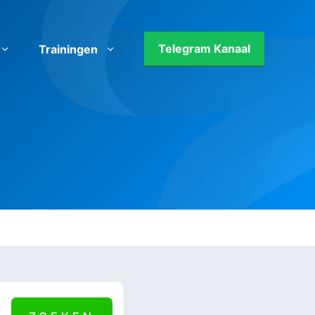
Telegram Kanaal
Trainingen