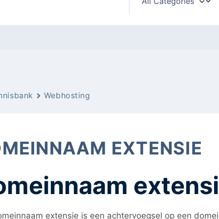
nnisbank
Webhosting
MEINNAAM EXTENSIE
omeinnaam extens
omeinnaam extensie is een achtervoegsel op een domei