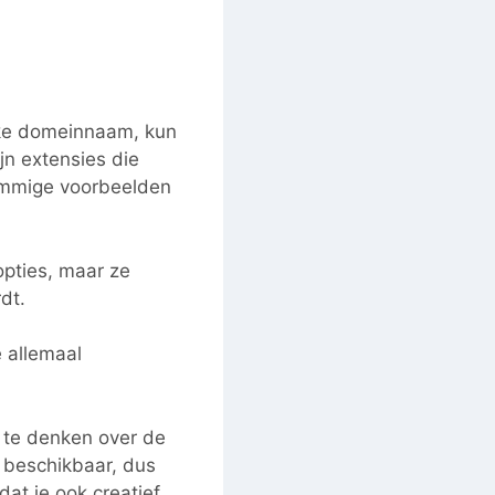
jke domeinnaam, kun
jn extensies die
Sommige voorbeelden
opties, maar ze
dt.
e allemaal
a te denken over de
s beschikbaar, dus
dat je ook creatief