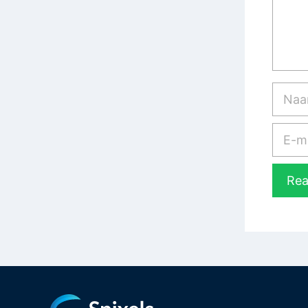
Naam
E-
mail