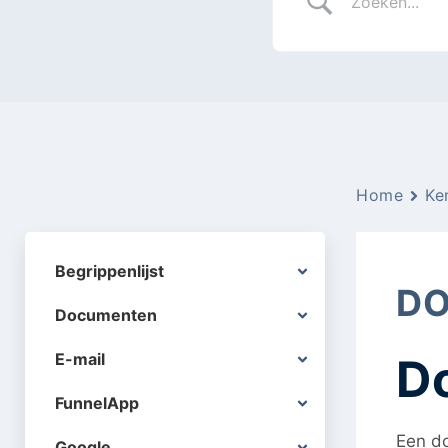
Home
Ke
Begrippenlijst
DO
Documenten
E-mail
D
FunnelApp
Een d
Google