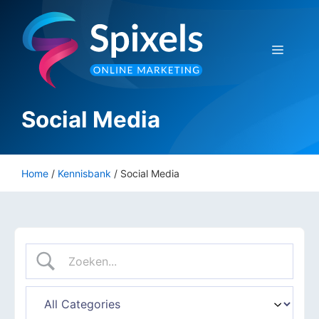
Ga
naar
de
Menu
inhoud
Social Media
Home
/
Kennisbank
/
Social Media